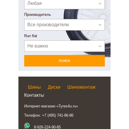
Любая
Производитель
Все производители
Run flat
Не важно
ПОИСК
Шины
Диски
Шиномонтаж
Контакты
Интернет-магазин «Tyres4u.ru»
Телефон: +7 (495) 741-86-86
8-926-224-90-85