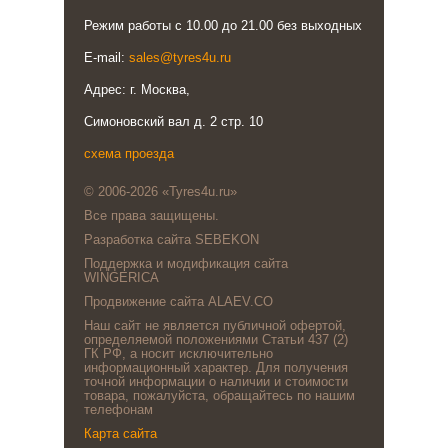
Режим работы с 10.00 до 21.00 без выходных
E-mail:
sales@tyres4u.ru
Адрес: г. Москва,
Симоновский вал д. 2 стр. 10
схема проезда
© 2006-2026 «Tyres4u.ru»
Все права защищены.
Разработка сайта SEBEKON
Поддержка и модификация сайта
WINGERICA
Продвижение сайта ALAEV.CO
Наш сайт не является публичной офертой,
определяемой положениями Статьи 437 (2)
ГК РФ, а носит исключительно
информационный характер. Для получения
точной информации о наличии и стоимости
товара, пожалуйста, обращайтесь по нашим
телефонам
Карта сайта