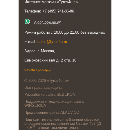
Интернет-магазин «Tyres4u.ru»
Телефон: +7 (495) 741-86-86
8-926-224-90-85
Режим работы с 10.00 до 21.00 без выходных
E-mail:
sales@tyres4u.ru
Адрес: г. Москва,
Симоновский вал д. 2 стр. 10
схема проезда
© 2006-2026 «Tyres4u.ru»
Все права защищены.
Разработка сайта SEBEKON
Поддержка и модификация сайта
WINGERICA
Продвижение сайта ALAEV.CO
Наш сайт не является публичной офертой,
определяемой положениями Статьи 437 (2)
ГК РФ, а носит исключительно