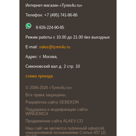
Интернет-магазин «Tyres4u.ru»
Телефон: +7 (495) 741-86-86
8-926-224-90-85
Режим работы с 10.00 до 21.00 без выходных
E-mail:
sales@tyres4u.ru
Адрес: г. Москва,
Симоновский вал д. 2 стр. 10
схема проезда
© 2006-2026 «Tyres4u.ru»
Все права защищены.
Разработка сайта SEBEKON
Поддержка и модификация сайта
WINGERICA
Продвижение сайта ALAEV.CO
Наш сайт не является публичной офертой,
определяемой положениями Статьи 437 (2)