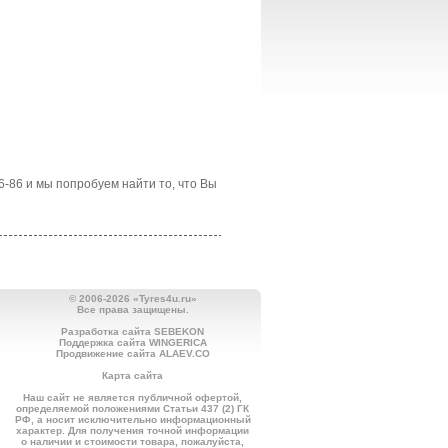
6-86 и мы попробуем найти то, что Вы
© 2006-2026 «Tyres4u.ru»
Все права защищены.
Разработка сайта SEBEKON
Поддержка сайта WINGERICA
Продвижение сайта ALAEV.CO
Карта сайта
Наш сайт не является публичной офертой,
определяемой положениями Статьи 437 (2) ГК
РФ, а носит исключительно информационный
характер. Для получения точной информации
о наличии и стоимости товара, пожалуйста,