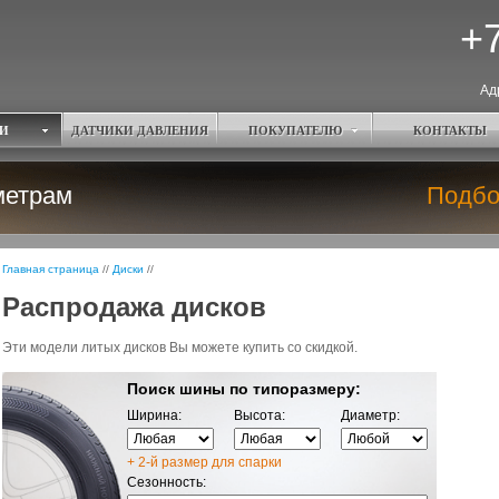
+7
Ад
И
ДАТЧИКИ ДАВЛЕНИЯ
ПОКУПАТЕЛЮ
КОНТАКТЫ
метрам
Подбо
Главная страница
//
Диски
//
Распродажа дисков
Эти модели литых дисков Вы можете купить со скидкой.
Поиск шины по типоразмеру:
Ширина:
Высота:
Диаметр:
+ 2-й размер для спарки
Сезонность: