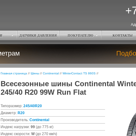
+7
Ад
И
ДАТЧИКИ ДАВЛЕНИЯ
ПОКУПАТЕЛЮ
КОНТАКТЫ
метрам
Подбо
Главная страница
//
Шины
//
Continental
//
WinterContact TS 860S
//
Всесезонные шины Continental Winte
245/40 R20 99W Run Flat
Типоразмер:
245/40R20
Диаметр:
R20
Производитель:
Continental
Индекс нагрузки:
99
(до 775 кг)
Индекс скорости:
W
(до 270 км/ч)