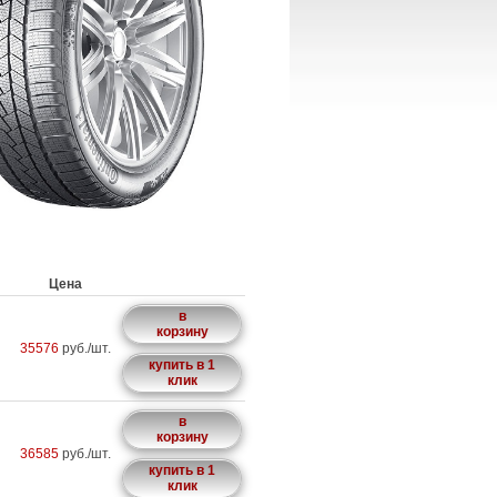
Цена
в
корзину
35576
руб./шт.
купить в 1
клик
в
корзину
36585
руб./шт.
купить в 1
клик