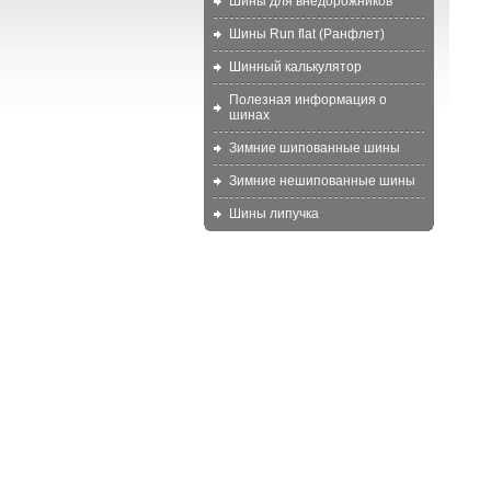
Шины для внедорожников
Шины Run flat (Ранфлет)
Шинный калькулятор
Полезная информация о
шинах
Зимние шипованные шины
Зимние нешипованные шины
Шины липучка