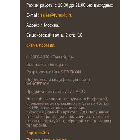
Режим работы с 10.00 до 21.00 без выходных
E-mail:
sales@tyres4u.ru
Адрес: г. Москва,
Симоновский вал д. 2 стр. 10
схема проезда
© 2006-2026 «Tyres4u.ru»
Все права защищены.
Разработка сайта SEBEKON
Поддержка и модификация сайта
WINGERICA
Продвижение сайта ALAEV.CO
Наш сайт не является публичной офертой,
определяемой положениями Статьи 437 (2)
ГК РФ, а носит исключительно
информационный характер. Для получения
точной информации о наличии и стоимости
товара, пожалуйста, обращайтесь по нашим
телефонам
Карта сайта