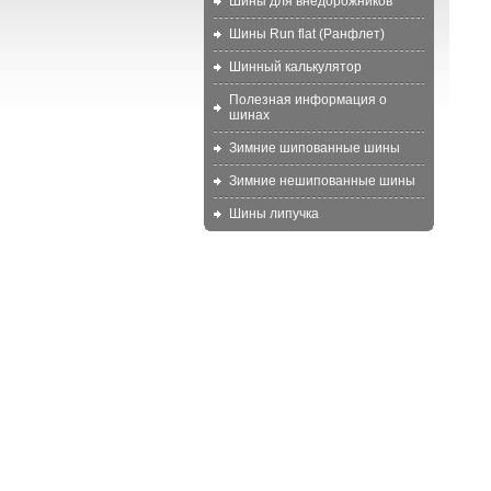
Шины для внедорожников
Шины Run flat (Ранфлет)
Шинный калькулятор
Полезная информация о
шинах
Зимние шипованные шины
Зимние нешипованные шины
Шины липучка