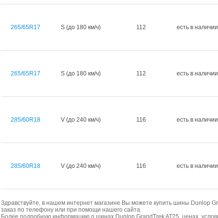
265/65R17
S (до 180 км/ч)
112
есть в наличии
265/65R17
S (до 180 км/ч)
112
есть в наличии
285/60R18
V (до 240 км/ч)
116
есть в наличии
285/60R18
V (до 240 км/ч)
116
есть в наличии
Здравствуйте, в нашем интернет магазине Вы можете купить шины Dunlop Gr
заказ по телефону или при помощи нашего сайта.
Более подробную информацию о шинах Dunlop GrandTrek AT25, ценах, услов