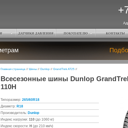
+7
Ад
И
ДАТЧИКИ ДАВЛЕНИЯ
ПОКУПАТЕЛЮ
КОНТАКТЫ
метрам
Подбо
Главная страница
//
Шины
//
Dunlop
//
GrandTrek AT25
//
Всесезонные шины Dunlop GrandTrek
110H
Типоразмер:
265/60R18
Диаметр:
R18
Производитель:
Dunlop
Индекс нагрузки:
110
(до 1060 кг)
Индекс скорости:
H
(до 210 км/ч)