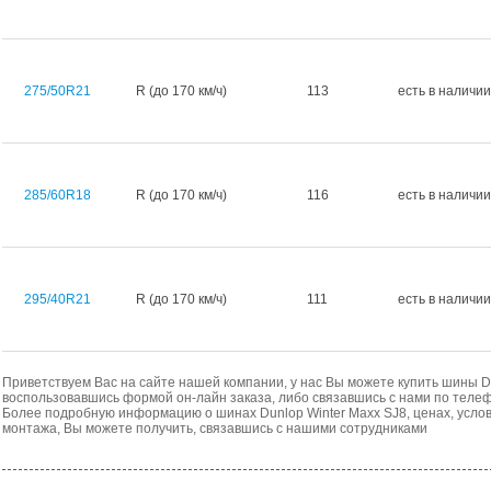
275/50R21
R (до 170 км/ч)
113
есть в наличии
285/60R18
R (до 170 км/ч)
116
есть в наличии
295/40R21
R (до 170 км/ч)
111
есть в наличии
Приветствуем Вас на сайте нашей компании, у нас Вы можете купить шины Du
воспользовавшись формой он-лайн заказа, либо связавшись с нами по телеф
Более подробную информацию о шинах Dunlop Winter Maxx SJ8, ценах, услов
монтажа, Вы можете получить, связавшись с нашими сотрудниками