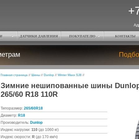
+7
Ад
И
ДАТЧИКИ ДАВЛЕНИЯ
ПОКУПАТЕЛЮ
КОНТАКТЫ
метрам
Подбо
Главная страница
//
Шины
//
Dunlop
//
Winter Maxx SJ8
//
Зимние нешипованные шины Dunlop 
265/60 R18 110R
Типоразмер:
265/60R18
Диаметр:
R18
Производитель:
Dunlop
Индекс нагрузки:
110
(до 1060 кг)
Индекс скорости:
R
(до 170 км/ч)