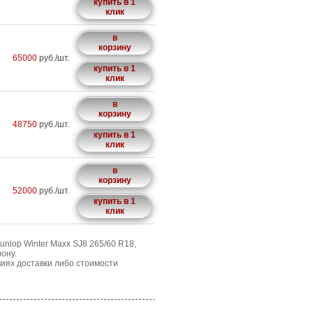
купить в 1
клик
в
корзину
65000
руб./шт.
купить в 1
клик
в
корзину
48750
руб./шт.
купить в 1
клик
в
корзину
52000
руб./шт.
купить в 1
клик
nlop Winter Maxx SJ8 265/60 R18,
ону.
иях доставки либо стоимости