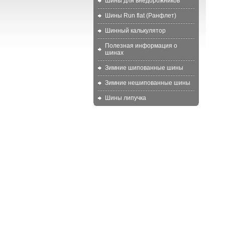
Шины для внедорожников
Шины Run flat (Ранфлет)
Шинный калькулятор
Полезная информация о
шинах
Зимние шипованные шины
Зимние нешипованные шины
Шины липучка