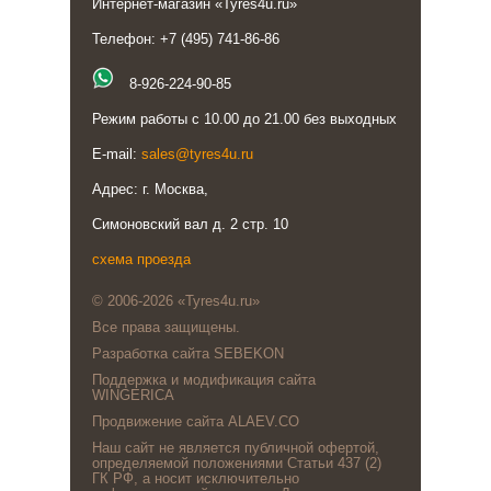
Интернет-магазин «Tyres4u.ru»
Телефон: +7 (495) 741-86-86
8-926-224-90-85
Режим работы с 10.00 до 21.00 без выходных
E-mail:
sales@tyres4u.ru
Адрес: г. Москва,
Симоновский вал д. 2 стр. 10
схема проезда
© 2006-2026 «Tyres4u.ru»
Все права защищены.
Разработка сайта SEBEKON
Поддержка и модификация сайта
WINGERICA
Продвижение сайта ALAEV.CO
Наш сайт не является публичной офертой,
определяемой положениями Статьи 437 (2)
ГК РФ, а носит исключительно