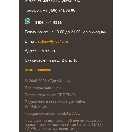
Интернет-магазин «Tyres4u.ru»
Телефон: +7 (495) 741-86-86
8-926-224-90-85
Режим работы с 10.00 до 21.00 без выходных
E-mail:
sales@tyres4u.ru
Адрес: г. Москва,
Симоновский вал д. 2 стр. 10
схема проезда
© 2006-2026 «Tyres4u.ru»
Все права защищены.
Разработка сайта SEBEKON
Поддержка и модификация сайта
WINGERICA
Продвижение сайта ALAEV.CO
Наш сайт не является публичной офертой,
определяемой положениями Статьи 437 (2)
ГК РФ, а носит исключительно