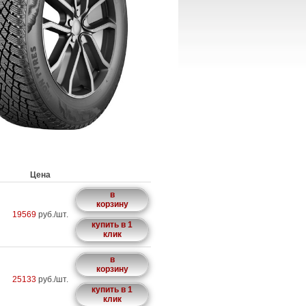
Цена
в
корзину
19569
руб./шт.
купить в 1
клик
в
корзину
25133
руб./шт.
купить в 1
клик