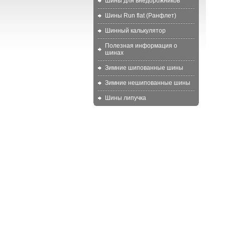
Шины для внедорожников
Шины Run flat (Ранфлет)
Шинный калькулятор
Полезная информация о
шинах
Зимние шипованные шины
Зимние нешипованные шины
Шины липучка