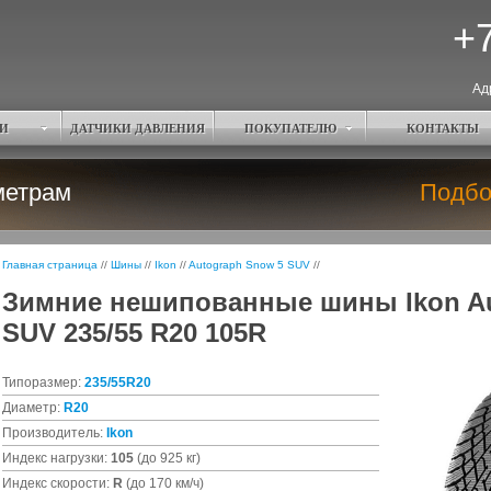
+7
Ад
И
ДАТЧИКИ ДАВЛЕНИЯ
ПОКУПАТЕЛЮ
КОНТАКТЫ
метрам
Подбо
Главная страница
//
Шины
//
Ikon
//
Autograph Snow 5 SUV
//
Зимние нешипованные шины Ikon Au
SUV 235/55 R20 105R
Типоразмер:
235/55R20
Диаметр:
R20
Производитель:
Ikon
Индекс нагрузки:
105
(до 925 кг)
Индекс скорости:
R
(до 170 км/ч)