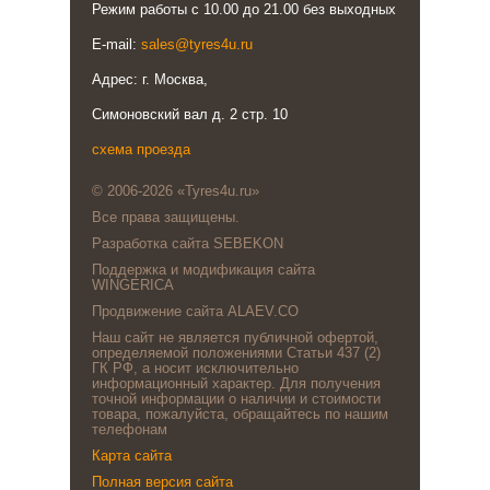
Режим работы с 10.00 до 21.00 без выходных
E-mail:
sales@tyres4u.ru
Адрес: г. Москва,
Симоновский вал д. 2 стр. 10
схема проезда
© 2006-2026 «Tyres4u.ru»
Все права защищены.
Разработка сайта SEBEKON
Поддержка и модификация сайта
WINGERICA
Продвижение сайта ALAEV.CO
Наш сайт не является публичной офертой,
определяемой положениями Статьи 437 (2)
ГК РФ, а носит исключительно
информационный характер. Для получения
точной информации о наличии и стоимости
товара, пожалуйста, обращайтесь по нашим
телефонам
Карта сайта
Полная версия сайта