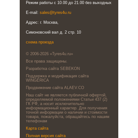
Режим работы с 10.00 до 21.00 без выходных
E-mail:
sales@tyres4u.ru
Адрес: г. Москва,
Симоновский вал д. 2 стр. 10
схема проезда
© 2006-2026 «Tyres4u.ru»
Все права защищены.
Разработка сайта SEBEKON
Поддержка и модификация сайта
WINGERICA
Продвижение сайта ALAEV.CO
Наш сайт не является публичной офертой,
определяемой положениями Статьи 437 (2)
ГК РФ, а носит исключительно
информационный характер. Для получения
точной информации о наличии и стоимости
товара, пожалуйста, обращайтесь по нашим
телефонам
Карта сайта
Полная версия сайта