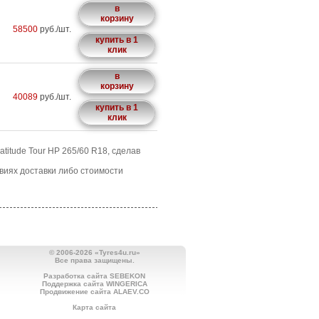
в
корзину
58500
руб./шт.
купить в 1
клик
в
корзину
40089
руб./шт.
купить в 1
клик
titude Tour HP 265/60 R18, сделав
овиях доставки либо стоимости
© 2006-2026 «Tyres4u.ru»
Все права защищены.
Разработка сайта SEBEKON
Поддержка сайта WINGERICA
Продвижение сайта ALAEV.CO
Карта сайта