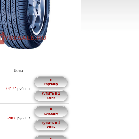
Цена
в
корзину
34174
руб./шт.
купить в 1
клик
в
корзину
52000
руб./шт.
купить в 1
клик
в