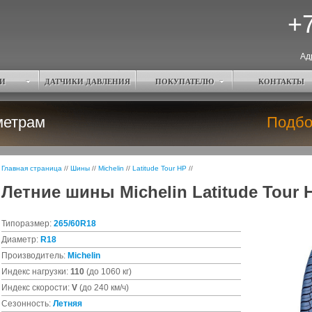
+7
Ад
И
ДАТЧИКИ ДАВЛЕНИЯ
ПОКУПАТЕЛЮ
КОНТАКТЫ
метрам
Подбо
Главная страница
//
Шины
//
Michelin
//
Latitude Tour HP
//
Летние шины Michelin Latitude Tour 
Типоразмер:
265/60R18
Диаметр:
R18
Производитель:
Michelin
Индекс нагрузки:
110
(до 1060 кг)
Индекс скорости:
V
(до 240 км/ч)
Сезонность:
Летняя