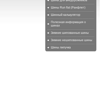
Шины для внедорожников
Шины Run flat (Ранфлет)
Шинный калькулятор
Полезная информация о
шинах
Зимние шипованные шины
Зимние нешипованные шины
Шины липучка