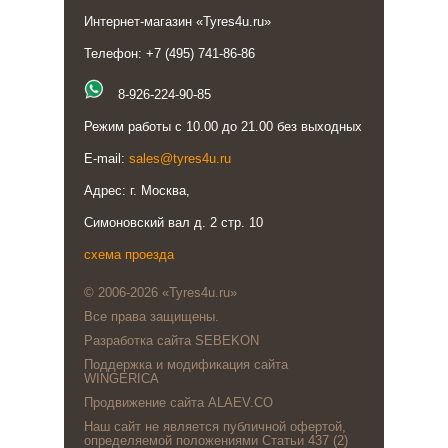
Интернет-магазин «Tyres4u.ru»
Телефон: +7 (495) 741-86-86
8-926-224-90-85
Режим работы с 10.00 до 21.00 без выходных
E-mail:
sales@tyres4u.ru
Адрес: г. Москва,
Симоновский вал д. 2 стр. 10
схема проезда
© 2006-2026 «Tyres4u.ru»
Все права защищены.
Разработка сайта SEBEKON
Поддержка и модификация сайта
WINGERICA
Продвижение сайта ALAEV.CO
Наш сайт не является публичной офертой,
определяемой положениями Статьи 437 (2)