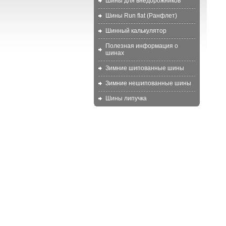
Шины для внедорожников
Шины Run flat (Ранфлет)
Шинный калькулятор
Полезная информация о
шинах
Зимние шипованные шины
Зимние нешипованные шины
Шины липучка