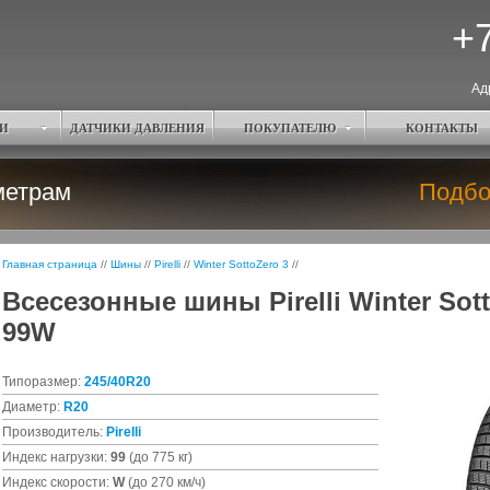
+7
Ад
И
ДАТЧИКИ ДАВЛЕНИЯ
ПОКУПАТЕЛЮ
КОНТАКТЫ
метрам
Подбо
Главная страница
//
Шины
//
Pirelli
//
Winter SottoZero 3
//
Всесезонные шины Pirelli Winter Sott
99W
Типоразмер:
245/40R20
Диаметр:
R20
Производитель:
Pirelli
Индекс нагрузки:
99
(до 775 кг)
Индекс скорости:
W
(до 270 км/ч)