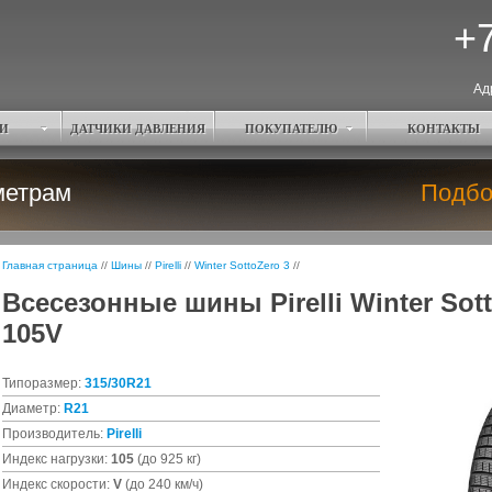
+7
Ад
И
ДАТЧИКИ ДАВЛЕНИЯ
ПОКУПАТЕЛЮ
КОНТАКТЫ
метрам
Подбо
Главная страница
//
Шины
//
Pirelli
//
Winter SottoZero 3
//
Всесезонные шины Pirelli Winter Sott
105V
Типоразмер:
315/30R21
Диаметр:
R21
Производитель:
Pirelli
Индекс нагрузки:
105
(до 925 кг)
Индекс скорости:
V
(до 240 км/ч)