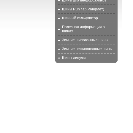
Шины для внедорожников
Шины Run flat (Ранфлет)
Шинный калькулятор
Полезная информация о
шинах
Зимние шипованные шины
Зимние нешипованные шины
Шины липучка