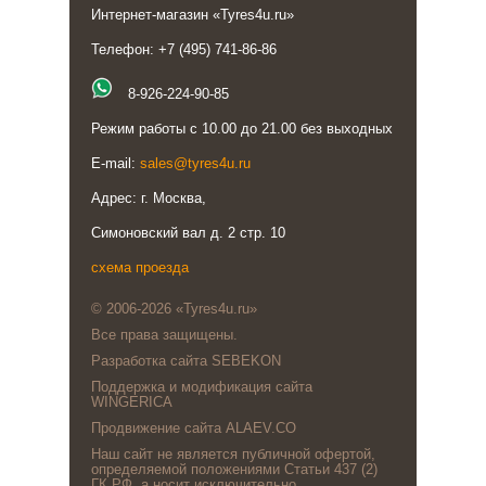
Интернет-магазин «Tyres4u.ru»
Телефон: +7 (495) 741-86-86
8-926-224-90-85
Режим работы с 10.00 до 21.00 без выходных
E-mail:
sales@tyres4u.ru
Адрес: г. Москва,
Симоновский вал д. 2 стр. 10
схема проезда
© 2006-2026 «Tyres4u.ru»
Все права защищены.
Разработка сайта SEBEKON
Поддержка и модификация сайта
WINGERICA
Продвижение сайта ALAEV.CO
Наш сайт не является публичной офертой,
определяемой положениями Статьи 437 (2)
ГК РФ, а носит исключительно