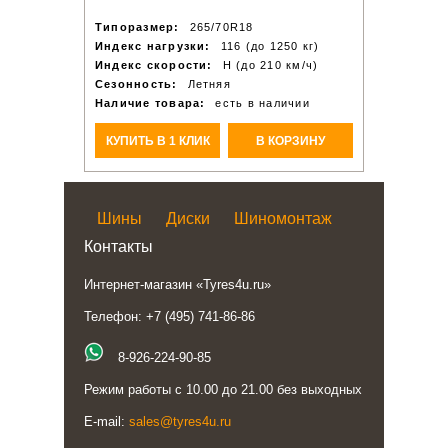
Типоразмер:
265/70R18
Индекс нагрузки:
116 (до 1250 кг)
Индекс скорости:
H (до 210 км/ч)
Сезонность:
Летняя
Наличие товара:
есть в наличии
КУПИТЬ В 1 КЛИК
В КОРЗИНУ
Шины
Диски
Шиномонтаж
Контакты
Интернет-магазин «Tyres4u.ru»
Телефон: +7 (495) 741-86-86
8-926-224-90-85
Режим работы с 10.00 до 21.00 без выходных
E-mail:
sales@tyres4u.ru