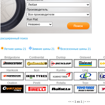
Производитель:
Run Flat:
расширенный поиск
Летние шины 21
Зимние шины 21
Всесезонные шины 21
Bridgestone
Continental
Dunlop
Gislaved
G
Hankook
Ikon
Kumho
Ling
Ovation
Pirelli
Rotalla
Toyo
Y
<<
<
1 из 1
|
>
>>