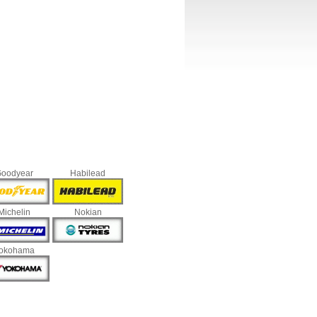
oodyear
Habilead
Michelin
Nokian
okohama