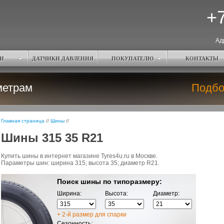
+7
Ад
И
ДАТЧИКИ ДАВЛЕНИЯ
ПОКУПАТЕЛЮ
КОНТАКТЫ
метрам
Подбо
Главная страница
//
Шины
//
Шины 315 35 R21
Купить шины в интернет магазине Tyres4u.ru в Москве.
Параметры шин: ширина 315; высота 35; диаметр R21.
Поиск шины по типоразмеру:
Ширина:
Высота:
Диаметр:
+ 2-й размер для спарки
Сезонность: