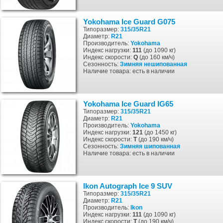
Yokohama Ice Guard G075
Типоразмер:
315/35R21
Диаметр:
R21
Производитель:
Yokohama
Индекс нагрузки:
111
(до 1090 кг)
Индекс скорости:
Q
(до 160 км/ч)
Сезонность:
Зимняя
нешипованная
Наличие товара: есть в наличии
Yokohama Ice Guard IG65
Типоразмер:
315/35R21
Диаметр:
R21
Производитель:
Yokohama
Индекс нагрузки:
121
(до 1450 кг)
Индекс скорости:
T
(до 190 км/ч)
Сезонность:
Зимняя
шипованная
Наличие товара: есть в наличии
Ikon Autograph Ice 9 SUV
Типоразмер:
315/35R21
Диаметр:
R21
Производитель:
Ikon
Индекс нагрузки:
111
(до 1090 кг)
Индекс скорости:
T
(до 190 км/ч)