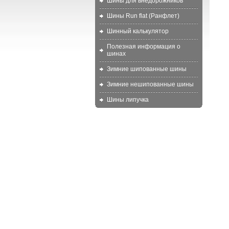
Шины для внедорожников
Шины Run flat (Ранфлет)
Шинный калькулятор
Полезная информация о
шинах
Зимние шипованные шины
Зимние нешипованные шины
Шины липучка