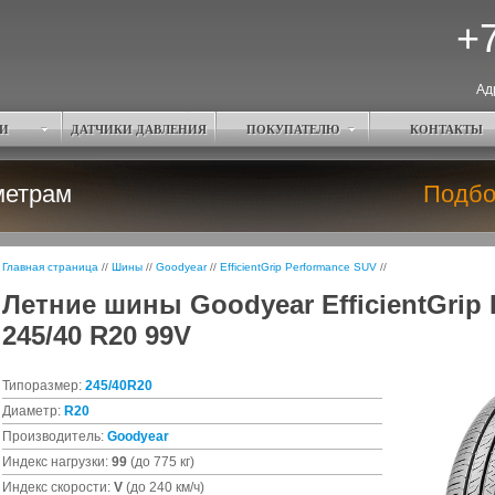
+7
Ад
И
ДАТЧИКИ ДАВЛЕНИЯ
ПОКУПАТЕЛЮ
КОНТАКТЫ
метрам
Подбо
Главная страница
//
Шины
//
Goodyear
//
EfficientGrip Performance SUV
//
Летние шины Goodyear EfficientGrip
245/40 R20 99V
Типоразмер:
245/40R20
Диаметр:
R20
Производитель:
Goodyear
Индекс нагрузки:
99
(до 775 кг)
Индекс скорости:
V
(до 240 км/ч)