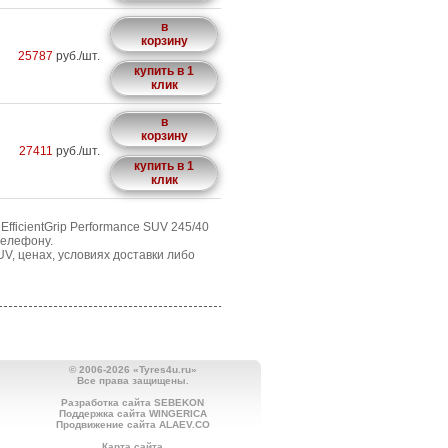
в
корзину
25787
руб./шт.
купить в 1
клик
в
корзину
27411
руб./шт.
купить в 1
клик
fficientGrip Performance SUV 245/40
телефону.
V, ценах, условиях доставки либо
© 2006-2026 «Tyres4u.ru»
Все права защищены.
Разработка сайта SEBEKON
Поддержка сайта WINGERICA
Продвижение сайта ALAEV.CO
Карта сайта