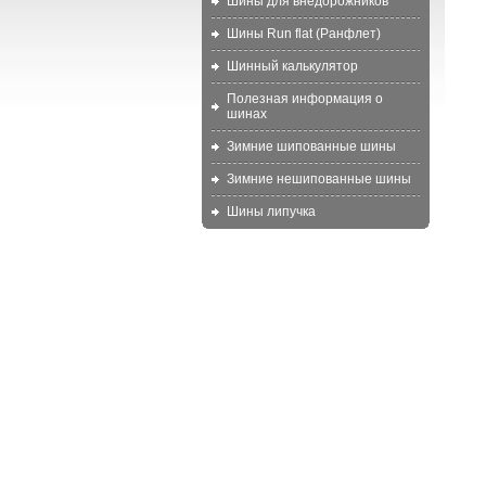
Шины для внедорожников
Шины Run flat (Ранфлет)
Шинный калькулятор
Полезная информация о
шинах
Зимние шипованные шины
Зимние нешипованные шины
Шины липучка