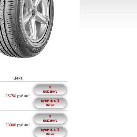
Цена
в
корзину
35750
руб./шт.
купить в 1
клик
в
корзину
30000
руб./шт.
купить в 1
клик