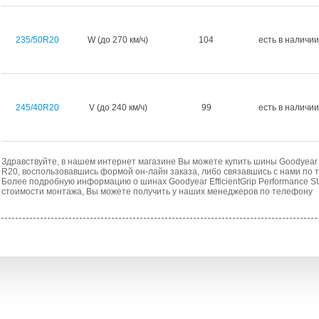
235/50R20
W (до 270 км/ч)
104
есть в наличии
245/40R20
V (до 240 км/ч)
99
есть в наличии
Здравствуйте, в нашем интернет магазине Вы можете купить шины Goodyear E
R20, воспользовавшись формой он-лайн заказа, либо связавшись с нами по 
Более подробную информацию о шинах Goodyear EfficientGrip Performance SU
стоимости монтажа, Вы можете получить у наших менеджеров по телефону