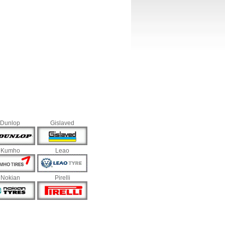
Dunlop
Gislaved
Kumho
Leao
Nokian
Pirelli