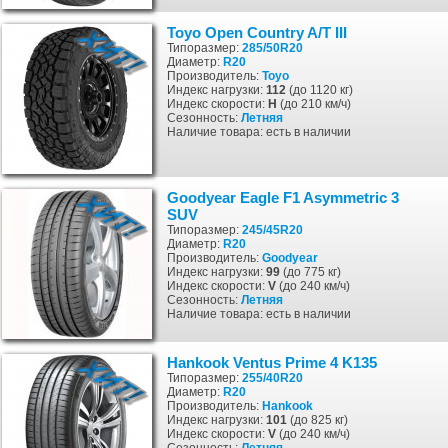
Toyo Open Country A/T III
Типоразмер:
285/50R20
Диаметр:
R20
Производитель:
Toyo
Индекс нагрузки:
112
(до 1120 кг)
Индекс скорости:
H
(до 210 км/ч)
Сезонность:
Летняя
Наличие товара: есть в наличии
Goodyear Eagle F1 Asymmetric 3
SUV
Типоразмер:
245/45R20
Диаметр:
R20
Производитель:
Goodyear
Индекс нагрузки:
99
(до 775 кг)
Индекс скорости:
V
(до 240 км/ч)
Сезонность:
Летняя
Наличие товара: есть в наличии
Hankook Ventus Prime 4 K135
Типоразмер:
255/40R20
Диаметр:
R20
Производитель:
Hankook
Индекс нагрузки:
101
(до 825 кг)
Индекс скорости:
V
(до 240 км/ч)
Сезонность:
Летняя