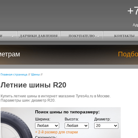
+7
Ад
И
ДАТЧИКИ ДАВЛЕНИЯ
ПОКУПАТЕЛЮ
КОНТАКТЫ
метрам
Подбо
Главная страница
//
Шины
//
Летние шины R20
Купить летние шины в интернет магазине Tyres4u.ru в Москве.
Параметры шин: диаметр R20.
Поиск шины по типоразмеру:
Ширина:
Высота:
Диаметр:
+ 2-й размер для спарки
Сезонность: