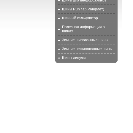
Шины для внедорожников
Шины Run flat (Ранфлет)
Шинный калькулятор
Полезная информация о
шинах
Зимние шипованные шины
Зимние нешипованные шины
Шины липучка