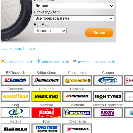
Производитель:
Run Flat:
расширенный поиск
Летние шины 20
Зимние шины 20
Всесезонные шины 20
BFGoodrich
Bridgestone
Continental
Cooper
Goodyear
Habilead
Hankook
Ikon
Ling
Marshal
Michelin
Nexen-Roadstone
Rotalla
Toyo
Yokohama