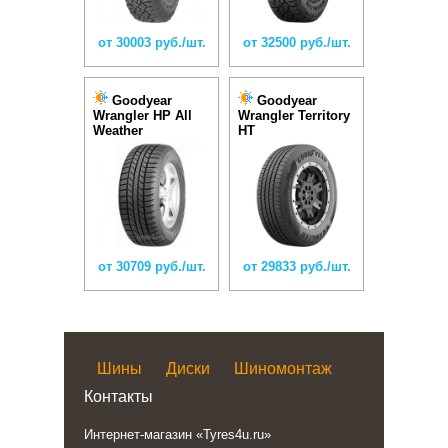
от 30003 руб./шт.
от 32500 руб./шт.
Goodyear
Goodyear
Wrangler HP All
Wrangler Territory
Weather
HT
от 30709 руб./шт.
от 29833 руб./шт.
Шины
Диски
Шиномонтаж
Контакты
Интернет-магазин «Tyres4u.ru»