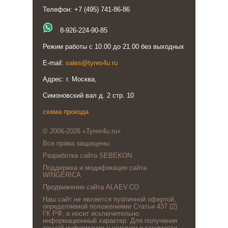
Телефон: +7 (495) 741-86-86
8-926-224-90-85
Режим работы с 10.00 до 21.00 без выходных
E-mail:
sales@tyres4u.ru
Адрес: г. Москва,
Симоновский вал д. 2 стр. 10
схема проезда
© 2006-2026 «Tyres4u.ru»
Все права защищены.
Разработка сайта SEBEKON
Поддержка и модификация сайта
WINGERICA
Продвижение сайта ALAEV.CO
Наш сайт не является публичной офертой,
определяемой положениями Статьи 437 (2)
ГК РФ, а носит исключительно
информационный характер. Для получения