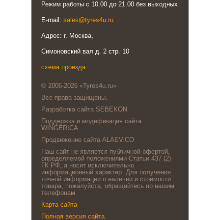
Режим работы с 10.00 до 21.00 без выходных
E-mail:
sales@tyres4u.ru
Адрес: г. Москва,
Симоновский вал д. 2 стр. 10
схема проезда
© 2006-2026 «Tyres4u.ru»
Все права защищены.
Разработка сайта SEBEKON
Поддержка и модификация сайта
WINGERICA
Продвижение сайта ALAEV.CO
Наш сайт не является публичной офертой,
определяемой положениями Статьи 437 (2)
ГК РФ, а носит исключительно
информационный характер. Для получения
точной информации о наличии и стоимости
товара, пожалуйста, обращайтесь по нашим
телефонам
Карта сайта
Полная версия сайта