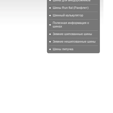
Шины для внедорожников
Шины Run flat (Ранфлет)
Шинный калькулятор
Полезная информация о
шинах
Зимние шипованные шины
Зимние нешипованные шины
Шины липучка