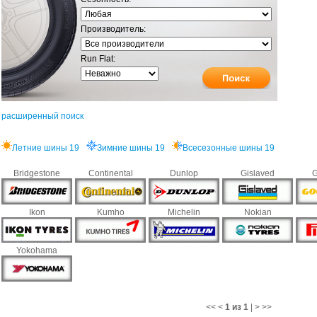
Производитель:
Run Flat:
расширенный поиск
Летние шины 19
Зимние шины 19
Всесезонные шины 19
Bridgestone
Continental
Dunlop
Gislaved
G
Ikon
Kumho
Michelin
Nokian
Yokohama
<<
<
1 из 1
|
>
>>