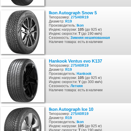
Ikon Autograph Snow 5
Типоразмер:
275/40R19
Диаметр:
R19
Производитель:
Ikon
Индекс нагрузки:
105
(до 925 кг)
Индекс скорости:
T
(до 190 км/ч)
Сезонность:
Зимняя
нешипованная
Наличие товара: есть в наличии
Hankook Ventus evo K137
Типоразмер:
275/40R19
Диаметр:
R19
Производитель:
Hankook
Индекс нагрузки:
105
(до 925 кг)
Индекс скорости:
Y
(до 300 км/ч)
Сезонность:
Летняя
Наличие товара: есть в наличии
Ikon Autograph Ice 10
Типоразмер:
275/40R19
Диаметр:
R19
Производитель:
Ikon
Индекс нагрузки:
105
(до 925 кг)
Индекс скорости:
T
(до 190 км/ч)