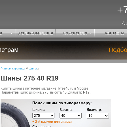
+7
Ад
И
ДАТЧИКИ ДАВЛЕНИЯ
ПОКУПАТЕЛЮ
КОНТАКТЫ
метрам
Подбо
Главная страница
//
Шины
//
Шины 275 40 R19
Купить шины в интернет магазине Tyres4u.ru в Москве.
Параметры шин: ширина 275; высота 40; диаметр R19.
Поиск шины по типоразмеру:
Ширина:
Высота:
Диаметр:
+ 2-й размер для спарки
Сезонность: