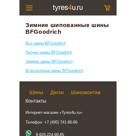
Зимние шипованные шины
BFGoodrich
Все шины BFGoodrich
Летние шины BFGoodrich
Зимние шины BFGoodrich
Всесезонные шины BFGoodrich
Шины
Диски
Шиномонтаж
Контакты
Интернет-магазин «Tyres4u.ru»
Телефон: +7 (495) 741-86-86
8-926-224-90-85