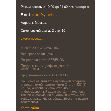
Режим работы с 10.00 до 21.00 без выходных
E-mail:
sales@tyres4u.ru
Адрес: г. Москва,
Симоновский вал д. 2 стр. 10
схема проезда
© 2006-2026 «Tyres4u.ru»
Все права защищены.
Разработка сайта SEBEKON
Поддержка и модификация сайта
WINGERICA
Продвижение сайта ALAEV.CO
Наш сайт не является публичной офертой,
определяемой положениями Статьи 437 (2)
ГК РФ, а носит исключительно
информационный характер. Для получения
точной информации о наличии и стоимости
товара, пожалуйста, обращайтесь по нашим
телефонам
Карта сайта