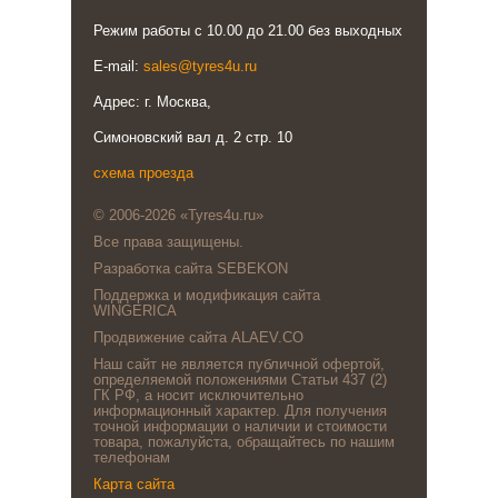
Режим работы с 10.00 до 21.00 без выходных
E-mail:
sales@tyres4u.ru
Адрес: г. Москва,
Симоновский вал д. 2 стр. 10
схема проезда
© 2006-2026 «Tyres4u.ru»
Все права защищены.
Разработка сайта SEBEKON
Поддержка и модификация сайта
WINGERICA
Продвижение сайта ALAEV.CO
Наш сайт не является публичной офертой,
определяемой положениями Статьи 437 (2)
ГК РФ, а носит исключительно
информационный характер. Для получения
точной информации о наличии и стоимости
товара, пожалуйста, обращайтесь по нашим
телефонам
Карта сайта