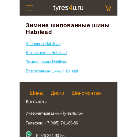
Зимние шипованные шины
Habilead
Все шины Habilead
Летние шины Habilead
Зимние шины Habilead
Всесезонные шины Habilead
Шины
Диски
Шиномонтаж
Контакты
Интернет-магазин «Tyres4u.ru»
Телефон: +7 (495) 741-86-86
8-926-224-90-85