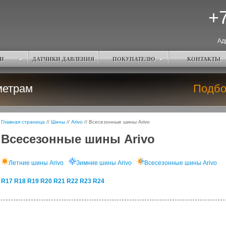
+7
Ад
И
ДАТЧИКИ ДАВЛЕНИЯ
ПОКУПАТЕЛЮ
КОНТАКТЫ
метрам
Подбо
Главная страница
//
Шины
//
Arivo
//
Всесезонные шины Arivo
Всесезонные шины Arivo
Летние шины Arivo
Зимние шины Arivo
Всесезонные шины Arivo
R17
R18
R19
R20
R21
R22
R23
R24