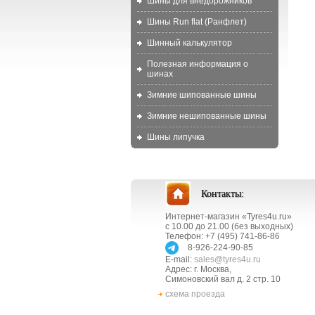
Шины для внедорожников
Шины Run flat (Ранфлет)
Шинный калькулятор
Полезная информация о
шинах
Зимние шипованные шины
Зимние нешипованные шины
Шины липучка
Контакты:
Интернет-магазин «Tyres4u.ru»
с 10.00 до 21.00 (без выходных)
Телефон: +7 (495) 741-86-86
8-926-224-90-85
E-mail:
sales@tyres4u.ru
Адрес: г. Москва,
Симоновский вал д. 2 стр. 10
схема проезда