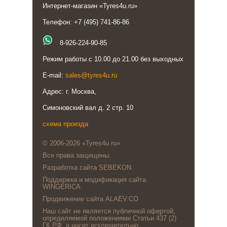
Интернет-магазин «Tyres4u.ru»
Телефон: +7 (495) 741-86-86
8-926-224-90-85
Режим работы с 10.00 до 21.00 без выходных
E-mail:
sales@tyres4u.ru
Адрес: г. Москва,
Симоновский вал д. 2 стр. 10
схема проезда
© 2006-2026 «Tyres4u.ru»
Все права защищены.
Разработка сайта SEBEKON
Поддержка и модификация сайта
WINGERICA
Продвижение сайта ALAEV.CO
Наш сайт не является публичной офертой,
определяемой положениями Статьи 437 (2)
ГК РФ, а носит исключительно