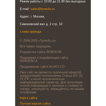
Режим работы с 10.00 до 21.00 без выходных
E-mail:
sales@tyres4u.ru
Адрес: г. Москва,
Симоновский вал д. 2 стр. 10
схема проезда
© 2006-2026 «Tyres4u.ru»
Все права защищены.
Разработка сайта SEBEKON
Поддержка и модификация сайта
WINGERICA
Продвижение сайта ALAEV.CO
Наш сайт не является публичной офертой,
определяемой положениями Статьи 437 (2)
ГК РФ, а носит исключительно
информационный характер. Для получения
точной информации о наличии и стоимости
товара, пожалуйста, обращайтесь по нашим
телефонам
Карта сайта
Полная версия сайта