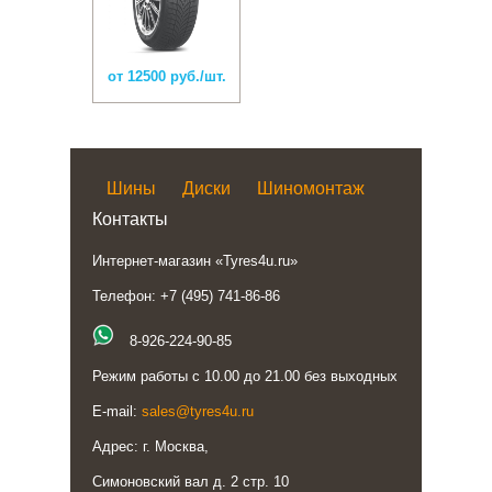
от 12500 руб./шт.
Шины
Диски
Шиномонтаж
Контакты
Интернет-магазин «Tyres4u.ru»
Телефон: +7 (495) 741-86-86
8-926-224-90-85
Режим работы с 10.00 до 21.00 без выходных
E-mail:
sales@tyres4u.ru
Адрес: г. Москва,
Симоновский вал д. 2 стр. 10