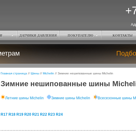
+7
Ад
И
ДАТЧИКИ ДАВЛЕНИЯ
ПОКУПАТЕЛЮ
КОНТАКТЫ
метрам
Подбо
Главная страница
//
Шины
//
Michelin
//
Зимние нешипованные шины Michelin
Зимние нешипованные шины Micheli
Летние шины Michelin
Зимние шины Michelin
Всесезонные шины Mi
R17
R18
R19
R20
R21
R22
R23
R24