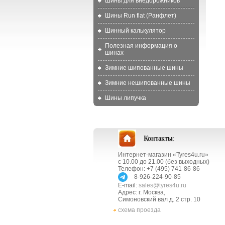
Шины для внедорожников
Шины Run flat (Ранфлет)
Шинный калькулятор
Полезная информация о
шинах
Зимние шипованные шины
Зимние нешипованные шины
Шины липучка
Контакты:
Интернет-магазин «Tyres4u.ru»
с 10.00 до 21.00 (без выходных)
Телефон: +7 (495) 741-86-86
8-926-224-90-85
E-mail:
sales@tyres4u.ru
Адрес: г. Москва,
Симоновский вал д. 2 стр. 10
схема проезда