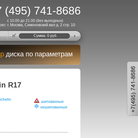
 (495) 741-8686
с 10.00 до 21.00 (без выходных)
рес: г. Москва, Симоновский вал д. 2 стр. 10
Cумма:
0
руб.
р
диска по параметрам
n R17
chelin
шипованные
нешипованные