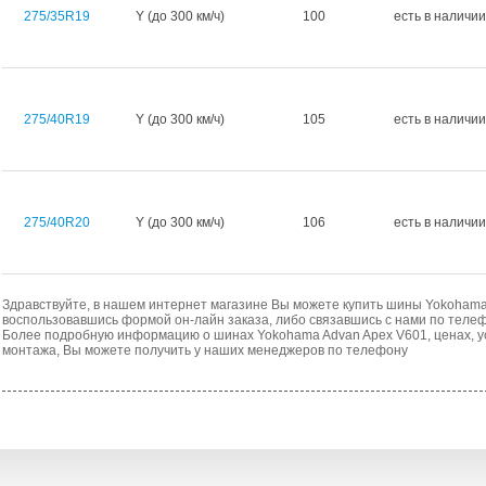
275/35R19
Y (до 300 км/ч)
100
есть в наличии
275/40R19
Y (до 300 км/ч)
105
есть в наличии
275/40R20
Y (до 300 км/ч)
106
есть в наличии
Здравствуйте, в нашем интернет магазине Вы можете купить шины Yokohama
воспользовавшись формой он-лайн заказа, либо связавшись с нами по телеф
Более подробную информацию о шинах Yokohama Advan Apex V601, ценах, у
монтажа, Вы можете получить у наших менеджеров по телефону