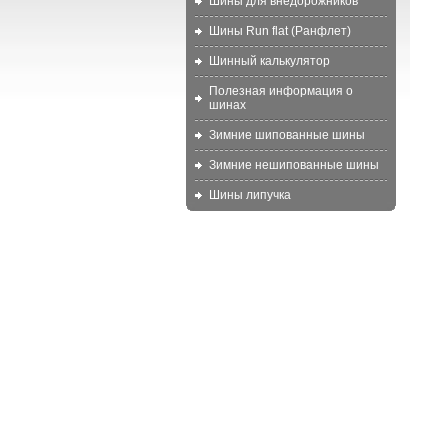
Шины для внедорожников
Шины Run flat (Ранфлет)
Шинный калькулятор
Полезная информация о
шинах
Зимние шипованные шины
Зимние нешипованные шины
Шины липучка