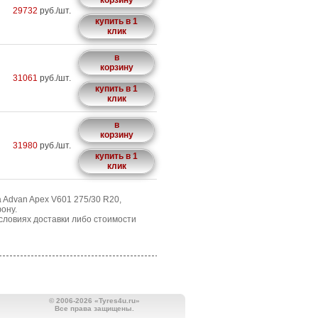
корзину
29732
руб./шт.
купить в 1
клик
в
корзину
31061
руб./шт.
купить в 1
клик
в
корзину
31980
руб./шт.
купить в 1
клик
 Advan Apex V601 275/30 R20,
ону.
словиях доставки либо стоимости
© 2006-2026 «Tyres4u.ru»
Все права защищены.