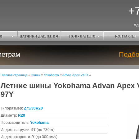
+7
Ад
И
ДАТЧИКИ ДАВЛЕНИЯ
ПОКУПАТЕЛЮ
КОНТАКТЫ
метрам
Подбо
Главная страница
//
Шины
//
Yokohama
//
Advan Apex V601
//
Летние шины Yokohama Advan Apex V
97Y
Типоразмер:
275/30R20
Диаметр:
R20
Производитель:
Yokohama
Индекс нагрузки:
97
(до 730 кг)
Индекс скорости:
Y
(до 300 км/ч)