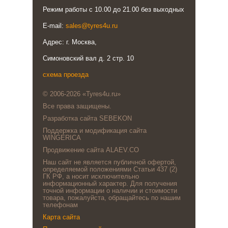
Режим работы с 10.00 до 21.00 без выходных
E-mail:
sales@tyres4u.ru
Адрес: г. Москва,
Симоновский вал д. 2 стр. 10
схема проезда
© 2006-2026 «Tyres4u.ru»
Все права защищены.
Разработка сайта SEBEKON
Поддержка и модификация сайта
WINGERICA
Продвижение сайта ALAEV.CO
Наш сайт не является публичной офертой,
определяемой положениями Статьи 437 (2)
ГК РФ, а носит исключительно
информационный характер. Для получения
точной информации о наличии и стоимости
товара, пожалуйста, обращайтесь по нашим
телефонам
Карта сайта