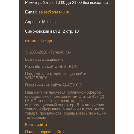
Режим работы с 10.00 до 21.00 без выходных
E-mail:
sales@tyres4u.ru
Адрес: г. Москва,
Симоновский вал д. 2 стр. 10
схема проезда
© 2006-2026 «Tyres4u.ru»
Все права защищены.
Разработка сайта SEBEKON
Поддержка и модификация сайта
WINGERICA
Продвижение сайта ALAEV.CO
Наш сайт не является публичной офертой,
определяемой положениями Статьи 437 (2)
ГК РФ, а носит исключительно
информационный характер. Для получения
точной информации о наличии и стоимости
товара, пожалуйста, обращайтесь по нашим
телефонам
Карта сайта
Полная версия сайта