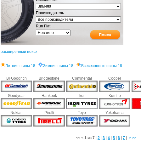
Производитель:
Run Flat:
расширенный поиск
Летние шины 18
Зимние шины 18
Всесезонные шины 18
BFGoodrich
Bridgestone
Continental
Cooper
Goodyear
Hankook
Ikon
Kumho
Nokian
Pirelli
Toyo
Yokohama
<<
<
1 из 7
|
2
|
3
|
4
|
5
|
6
|
7
|
>
>>