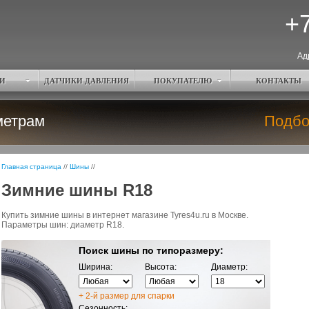
+7
Ад
И
ДАТЧИКИ ДАВЛЕНИЯ
ПОКУПАТЕЛЮ
КОНТАКТЫ
метрам
Подбо
Главная страница
//
Шины
//
Зимние шины R18
Купить зимние шины в интернет магазине Tyres4u.ru в Москве.
Параметры шин: диаметр R18.
Поиск шины по типоразмеру:
Ширина:
Высота:
Диаметр:
+ 2-й размер для спарки
Сезонность: