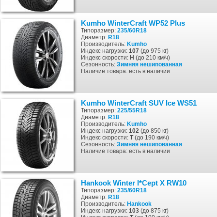
Kumho WinterCraft WP52 Plus
Типоразмер:
235/60R18
Диаметр:
R18
Производитель:
Kumho
Индекс нагрузки:
107
(до 975 кг)
Индекс скорости:
H
(до 210 км/ч)
Сезонность:
Зимняя
нешипованная
Наличие товара: есть в наличии
Kumho WinterCraft SUV Ice WS51
Типоразмер:
225/55R18
Диаметр:
R18
Производитель:
Kumho
Индекс нагрузки:
102
(до 850 кг)
Индекс скорости:
T
(до 190 км/ч)
Сезонность:
Зимняя
нешипованная
Наличие товара: есть в наличии
Hankook Winter I*Cept X RW10
Типоразмер:
235/60R18
Диаметр:
R18
Производитель:
Hankook
Индекс нагрузки:
103
(до 875 кг)