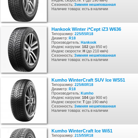
Индекс скорости:
T
(до 190 км/ч)
Сезонность:
Зимняя
нешипованная
Наличие товара: есть в наличии
Hankook Winter i*Cept iZ3 W636
Типоразмер:
225/55R18
Диаметр:
R18
Производитель:
Hankook
Индекс нагрузки:
102
(до 850 кг)
Индекс скорости:
H
(до 210 км/ч)
Сезонность:
Зимняя
нешипованная
Наличие товара: есть в наличии
Kumho WinterCraft SUV Ice WS51
Типоразмер:
225/60R18
Диаметр:
R18
Производитель:
Kumho
Индекс нагрузки:
104
(до 900 кг)
Индекс скорости:
T
(до 190 км/ч)
Сезонность:
Зимняя
нешипованная
Наличие товара: есть в наличии
Kumho WinterCraft Ice Wi51
Типоразмер:
215/55R18