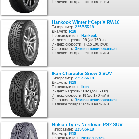
Наличие товара: есть в наличии
Hankook Winter I*Cept X RW10
Типоразмер:
225/55R18
Диаметр:
R18
Производитель:
Hankook
Индекс нагрузки:
98
(до 750 кг)
Индекс скорости:
T
(до 190 км/ч)
Сезонность:
Зимняя
нешипованная
Наличие товара: есть в наличии
Ikon Character Snow 2 SUV
Типоразмер:
225/55R18
Диаметр:
R18
Производитель:
Ikon
Индекс нагрузки:
102
(до 850 кг)
Индекс скорости:
R
(до 170 км/ч)
Сезонность:
Зимняя
нешипованная
Наличие товара: есть в наличии
Nokian Tyres Nordman RS2 SUV
Типоразмер:
225/55R18
Диаметр:
R18
Производитель:
Nokian Tyres