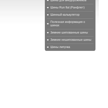
Шины для внедорожников
Шины Run flat (Ранфлет)
Шинный калькулятор
Полезная информация о
шинах
Зимние шипованные шины
Зимние нешипованные шины
Шины липучка