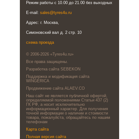
Режим работы с 10.00 до 21.00 без выходных
E-mail:
sales@tyres4u.ru
Адрес: г. Москва,
Симоновский вал д. 2 стр. 10
схема проезда
© 2006-2026 «Tyres4u.ru»
Все права защищены.
Разработка сайта SEBEKON
Поддержка и модификация сайта
WINGERICA
Продвижение сайта ALAEV.CO
Наш сайт не является публичной офертой,
определяемой положениями Статьи 437 (2)
ГК РФ, а носит исключительно
информационный характер. Для получения
точной информации о наличии и стоимости
товара, пожалуйста, обращайтесь по нашим
телефонам
Карта сайта
Полная версия сайта